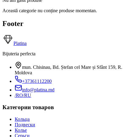
Nu am găsit produse
Această categorie nu conține produse momentan.
Footer
Platina
Bijuteria perfecta
mun. Chisinau, Bd. Ștefan cel Mare și Sfânt 159
,
R.
Moldova
+37361112200
info@platina.md
/RO
/RU
Категории товаров
Кольца
Подвески
Колье
Серьги