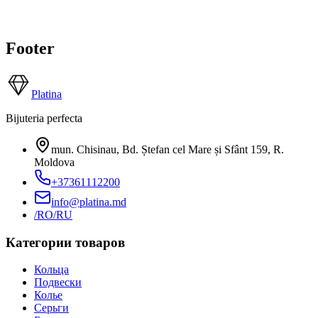
Footer
Platina
Bijuteria perfecta
mun. Chisinau, Bd. Ștefan cel Mare și Sfânt 159
,
R.
Moldova
+37361112200
info@platina.md
/RO
/RU
Категории товаров
Кольца
Подвески
Колье
Серьги