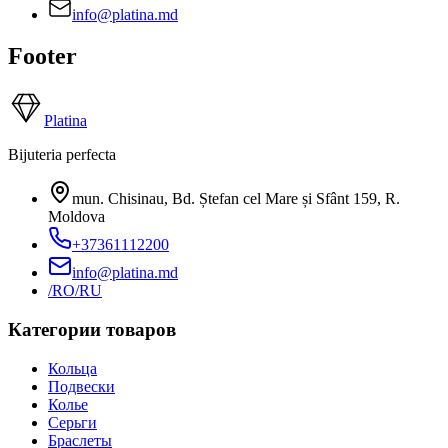
info@platina.md
Footer
Platina
Bijuteria perfecta
mun. Chisinau, Bd. Ștefan cel Mare și Sfânt 159
,
R.
Moldova
+37361112200
info@platina.md
/RO
/RU
Категории товаров
Кольца
Подвески
Колье
Серьги
Браслеты