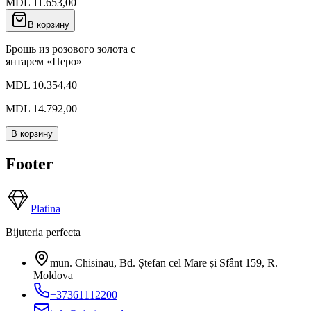
MDL 11.653,00
В корзину
Брошь из розового золота с
янтарем «Перо»
MDL 10.354,40
MDL 14.792,00
В корзину
Footer
Platina
Bijuteria perfecta
mun. Chisinau, Bd. Ștefan cel Mare și Sfânt 159
,
R.
Moldova
+37361112200