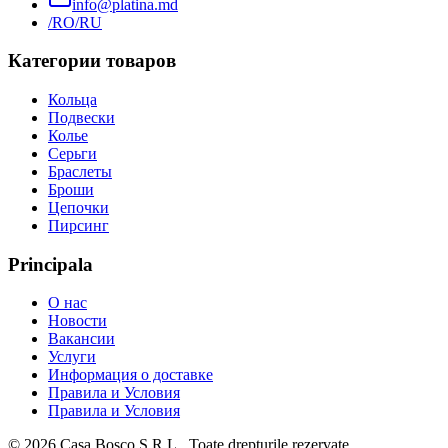
info@platina.md
/RO
/RU
Категории товаров
Кольца
Подвески
Колье
Серьги
Браслеты
Броши
Цепочки
Пирсинг
Principala
О нас
Новости
Вакансии
Услуги
Информация о доставке
Правила и Условия
Правила и Условия
©
2026
Casa Bosco S.R.L.
. Toate drepturile rezervate.