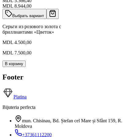
MDL 5.366,40
MDL 8.944,00
Выбрать вариант
Серьги из розового золота с
бриллиантами «Цветок»
MDL 4.500,00
MDL 7.500,00
В корзину
Footer
Platina
Bijuteria perfecta
mun. Chisinau, Bd. Ștefan cel Mare și Sfânt 159
,
R.
Moldova
+37361112200