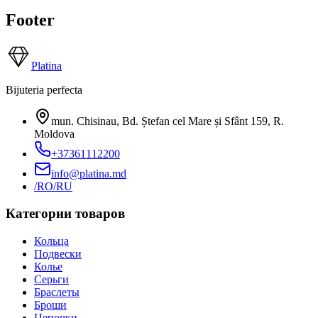
Footer
Platina
Bijuteria perfecta
mun. Chisinau, Bd. Ștefan cel Mare și Sfânt 159
,
R.
Moldova
+37361112200
info@platina.md
/RO
/RU
Категории товаров
Кольца
Подвески
Колье
Серьги
Браслеты
Броши
Цепочки