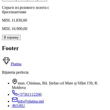
Серьги из розового золота с
бриллиантами
MDL 11.830,00
MDL 16.900,00
В корзину
Footer
Platina
Bijuteria perfecta
mun. Chisinau, Bd. Ștefan cel Mare și Sfânt 159
,
R.
Moldova
+37361112200
info@platina.md
/RO
/RU