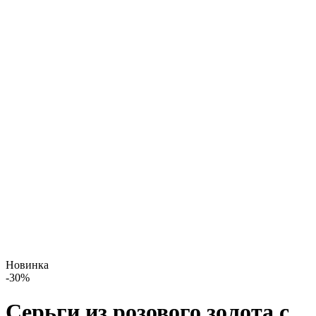
Новинка
-
30
%
Серьги из розового золота с