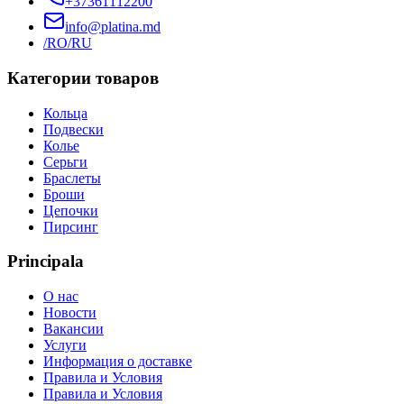
+37361112200
info@platina.md
/RO
/RU
Категории товаров
Кольца
Подвески
Колье
Серьги
Браслеты
Броши
Цепочки
Пирсинг
Principala
О нас
Новости
Вакансии
Услуги
Информация о доставке
Правила и Условия
Правила и Условия