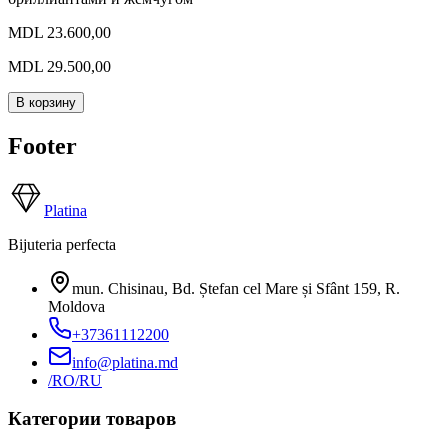
MDL 23.600,00
MDL 29.500,00
В корзину
Footer
Platina
Bijuteria perfecta
mun. Chisinau, Bd. Ștefan cel Mare și Sfânt 159
,
R.
Moldova
+37361112200
info@platina.md
/RO
/RU
Категории товаров