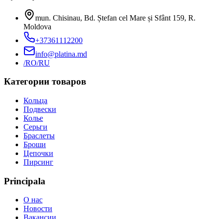
mun. Chisinau, Bd. Ștefan cel Mare și Sfânt 159
,
R.
Moldova
+37361112200
info@platina.md
/RO
/RU
Категории товаров
Кольца
Подвески
Колье
Серьги
Браслеты
Броши
Цепочки
Пирсинг
Principala
О нас
Новости
Вакансии