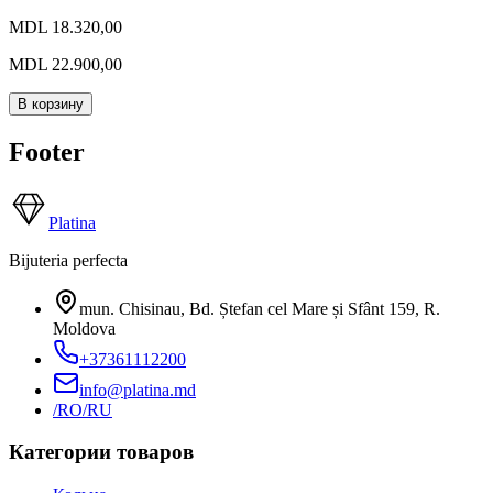
MDL 18.320,00
MDL 22.900,00
В корзину
Footer
Platina
Bijuteria perfecta
mun. Chisinau, Bd. Ștefan cel Mare și Sfânt 159
,
R.
Moldova
+37361112200
info@platina.md
/RO
/RU
Категории товаров