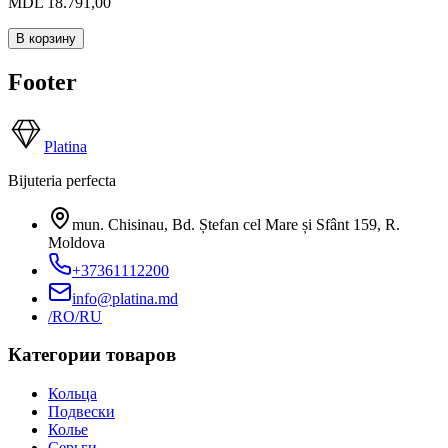
MDL 18.791,00
В корзину
Footer
Platina
Bijuteria perfecta
mun. Chisinau, Bd. Ștefan cel Mare și Sfânt 159
,
R.
Moldova
+37361112200
info@platina.md
/RO
/RU
Категории товаров
Кольца
Подвески
Колье
Серьги