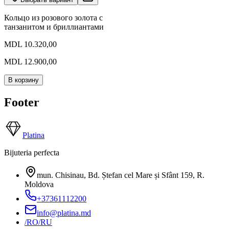
Кольцо из розового золота с
танзанитом и бриллиантами
MDL 10.320,00
MDL 12.900,00
В корзину
Footer
Platina
Bijuteria perfecta
mun. Chisinau, Bd. Ștefan cel Mare și Sfânt 159
,
R.
Moldova
+37361112200
info@platina.md
/RO
/RU