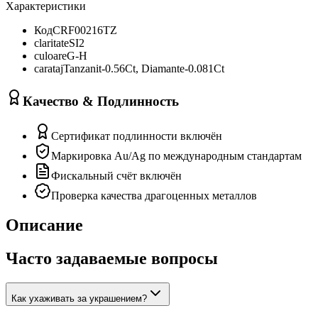
Характеристики
Код
CRF00216TZ
claritate
SI2
culoare
G-H
carataj
Tanzanit-0.56Ct, Diamante-0.081Ct
Качество & Подлинность
Сертификат подлинности включён
Маркировка Au/Ag по международным стандартам
Фискальный счёт включён
Проверка качества драгоценных металлов
Описание
Часто задаваемые вопросы
Как ухаживать за украшением?