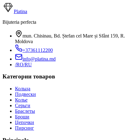
Platina
Bijuteria perfecta
mun. Chisinau, Bd. Ștefan cel Mare și Sfânt 159
,
R.
Moldova
+37361112200
info@platina.md
/RO
/RU
Категории товаров
Кольца
Подвески
Колье
Серьги
Браслеты
Броши
Цепочки
Пирсинг