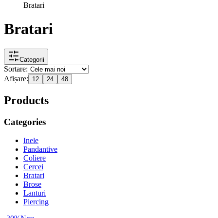
Bratari
Bratari
Categorii
Sortare:
Afișare:
12
24
48
Products
Categories
Inele
Pandantive
Coliere
Cercei
Bratari
Brose
Lanturi
Piercing