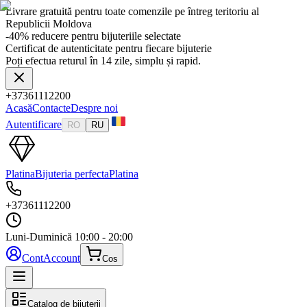
Livrare gratuită pentru toate comenzile pe întreg teritoriu al
Republicii Moldova
-40% reducere pentru bijuteriile selectate
Certificat de autenticitate pentru fiecare bijuterie
Poți efectua returul în 14 zile, simplu și rapid.
+37361112200
Acasă
Contacte
Despre noi
Autentificare
RO
RU
Platina
Bijuteria perfecta
Platina
+37361112200
Luni-Duminică
10:00 - 20:00
Cont
Account
Cos
Catalog de bijuterii