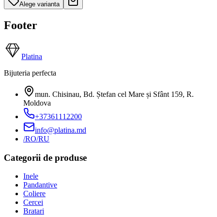
Alege varianta
Footer
Platina
Bijuteria perfecta
mun. Chisinau, Bd. Ștefan cel Mare și Sfânt 159
,
R.
Moldova
+37361112200
info@platina.md
/RO
/RU
Categorii de produse
Inele
Pandantive
Coliere
Cercei
Bratari