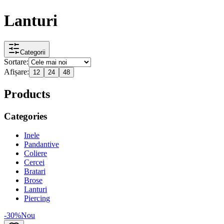
Lanturi
Categorii
Sortare:
Afișare:
12
24
48
Products
Categories
Inele
Pandantive
Coliere
Cercei
Bratari
Brose
Lanturi
Piercing
-30%
Nou