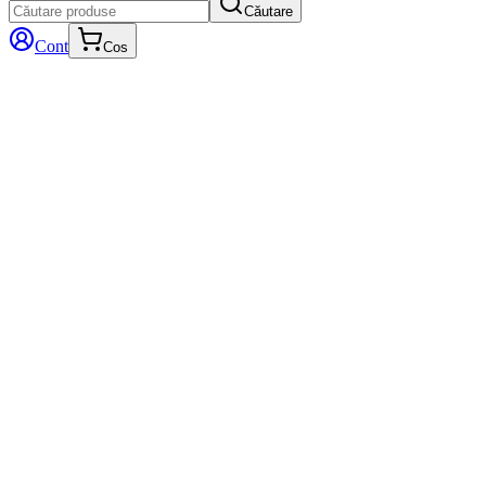
Căutare
Cont
Cos