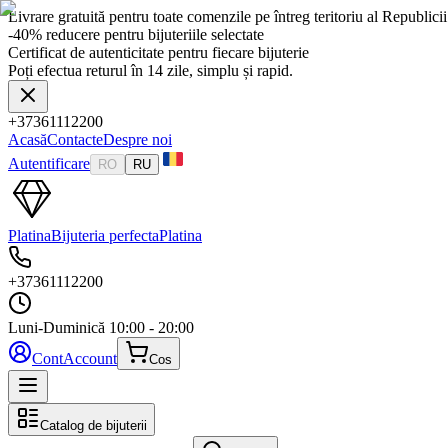
Livrare gratuită pentru toate comenzile pe întreg teritoriu al Republic
-40% reducere pentru bijuteriile selectate
Certificat de autenticitate pentru fiecare bijuterie
Poți efectua returul în 14 zile, simplu și rapid.
+37361112200
Acasă
Contacte
Despre noi
Autentificare
RO
RU
Platina
Bijuteria perfecta
Platina
+37361112200
Luni-Duminică
10:00 - 20:00
Cont
Account
Cos
Catalog de bijuterii