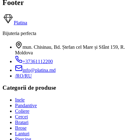
Footer
Platina
Bijuteria perfecta
mun. Chisinau, Bd. Ștefan cel Mare și Sfânt 159
,
R.
Moldova
+37361112200
info@platina.md
/RO
/RU
Categorii de produse
Inele
Pandantive
Coliere
Cercei
Bratari
Brose
Lanturi
Piercing