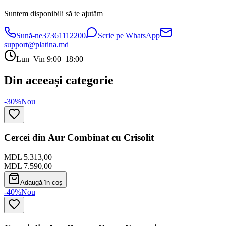
Suntem disponibili să te ajutăm
Sună-ne
37361112200
Scrie pe WhatsApp
support@platina.md
Lun–Vin 9:00–18:00
Din aceeași categorie
-30%
Nou
Cercei din Aur Combinat cu Crisolit
MDL 5.313,00
MDL 7.590,00
Adaugă în coș
-40%
Nou