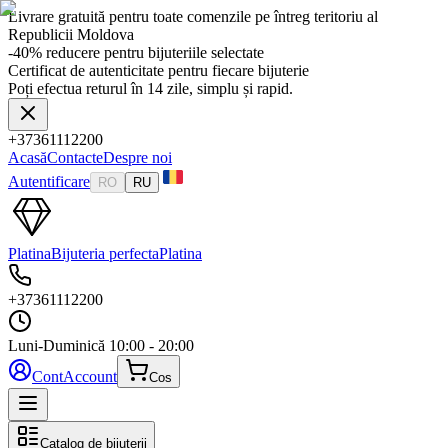
Livrare gratuită pentru toate comenzile pe întreg teritoriu al
Republicii Moldova
-40% reducere pentru bijuteriile selectate
Certificat de autenticitate pentru fiecare bijuterie
Poți efectua returul în 14 zile, simplu și rapid.
+37361112200
Acasă
Contacte
Despre noi
Autentificare
RO
RU
Platina
Bijuteria perfecta
Platina
+37361112200
Luni-Duminică
10:00 - 20:00
Cont
Account
Cos
Catalog de bijuterii