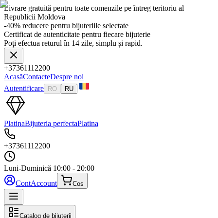
Livrare gratuită pentru toate comenzile pe întreg teritoriu al
Republicii Moldova
-40% reducere pentru bijuteriile selectate
Certificat de autenticitate pentru fiecare bijuterie
Poți efectua returul în 14 zile, simplu și rapid.
+37361112200
Acasă
Contacte
Despre noi
Autentificare
RO
RU
Platina
Bijuteria perfecta
Platina
+37361112200
Luni-Duminică
10:00 - 20:00
Cont
Account
Cos
Catalog de bijuterii