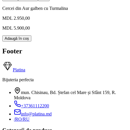
Cercei din Aur galben cu Turmalina
MDL 2.950,00
MDL 5.900,00
Adaugă în coș
Footer
Platina
Bijuteria perfecta
mun. Chisinau, Bd. Ștefan cel Mare și Sfânt 159
,
R.
Moldova
+37361112200
info@platina.md
/RO
/RU