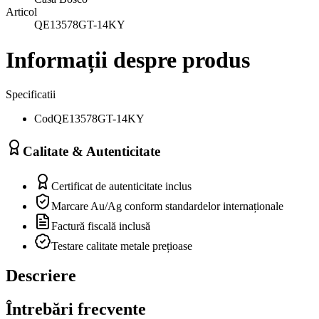
Articol
QE13578GT-14KY
Informații despre produs
Specificatii
Cod
QE13578GT-14KY
Calitate & Autenticitate
Certificat de autenticitate inclus
Marcare Au/Ag conform standardelor internaționale
Factură fiscală inclusă
Testare calitate metale prețioase
Descriere
Întrebări frecvente