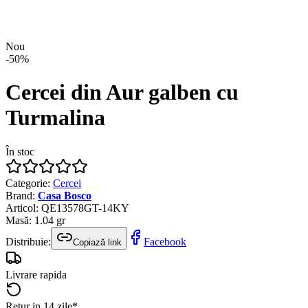
Nou
-
50
%
Cercei din Aur galben cu
Turmalina
În stoc
Categorie
:
Cercei
Brand
:
Casa Bosco
Articol
:
QE13578GT-14KY
Masă
:
1.04
gr
Distribuie:
Facebook
Copiază link
Livrare rapida
Retur in 14 zile*