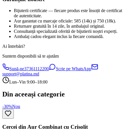
Bijuterii certificate — fiecare produs este însoțit de certificat
de autenticitate.
Aur garantat cu marcaje oficiale: 585 (14k) și 750 (18k).
Returnare gratuită în 14 zile, în ambalajul original.
Consultanță specializată oferită de bijutierii noștri experți.
Ambalaj cadou elegant inclus la fiecare comandă.
Ai întrebări?
Suntem disponibili să te ajutăm
Sună-ne
37361112200
Scrie pe WhatsApp
support@platina.md
Lun–Vin 9:00–18:00
Din aceeași categorie
-30%
Nou
Cercei din Aur Combinat cu Crisolit