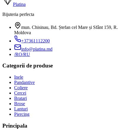
Platina
Bijuteria perfecta
mun. Chisinau, Bd. Ștefan cel Mare și Sfânt 159
,
R.
Moldova
+37361112200
info@platina.md
/RO
/RU
Categorii de produse
Inele
Pandantive
Coliere
Cercei
Bratari
Brose
Lanturi
Piercing
Principala