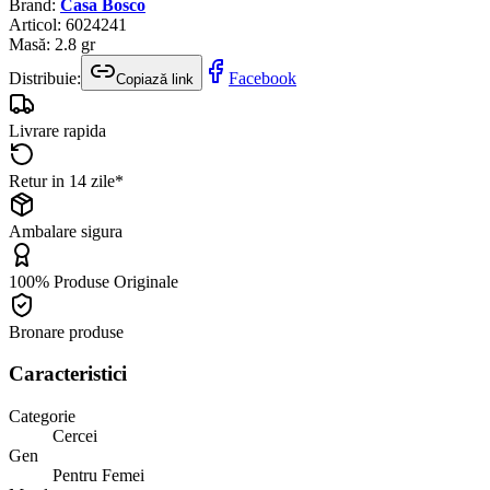
Brand
:
Casa Bosco
Articol
:
6024241
Masă
:
2.8
gr
Distribuie:
Facebook
Copiază link
Livrare rapida
Retur in 14 zile*
Ambalare sigura
100% Produse Originale
Bronare produse
Caracteristici
Categorie
Cercei
Gen
Pentru Femei