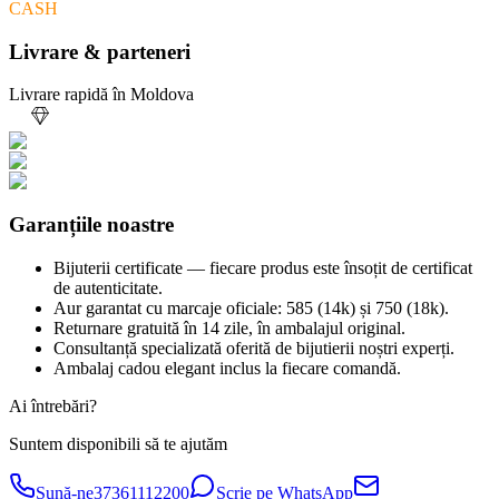
CASH
Livrare & parteneri
Livrare rapidă în Moldova
Garanțiile noastre
Bijuterii certificate — fiecare produs este însoțit de certificat
de autenticitate.
Aur garantat cu marcaje oficiale: 585 (14k) și 750 (18k).
Returnare gratuită în 14 zile, în ambalajul original.
Consultanță specializată oferită de bijutierii noștri experți.
Ambalaj cadou elegant inclus la fiecare comandă.
Ai întrebări?
Suntem disponibili să te ajutăm
Sună-ne
37361112200
Scrie pe WhatsApp