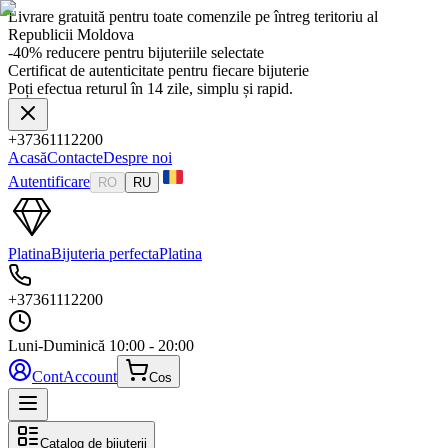
Livrare gratuită pentru toate comenzile pe întreg teritoriu al
Republicii Moldova
-40% reducere pentru bijuteriile selectate
Certificat de autenticitate pentru fiecare bijuterie
Poți efectua returul în 14 zile, simplu și rapid.
+37361112200
Acasă
Contacte
Despre noi
Autentificare
RO
RU
Platina
Bijuteria perfecta
Platina
+37361112200
Luni-Duminică
10:00 - 20:00
Cont
Account
Cos
Catalog de bijuterii