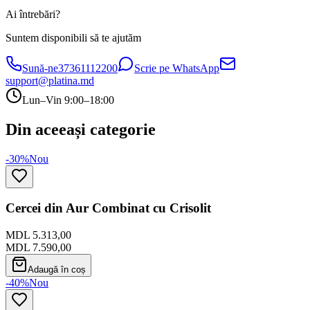
Ai întrebări?
Suntem disponibili să te ajutăm
Sună-ne
37361112200
Scrie pe WhatsApp
support@platina.md
Lun–Vin 9:00–18:00
Din aceeași categorie
-30%
Nou
Cercei din Aur Combinat cu Crisolit
MDL 5.313,00
MDL 7.590,00
Adaugă în coș
-40%
Nou