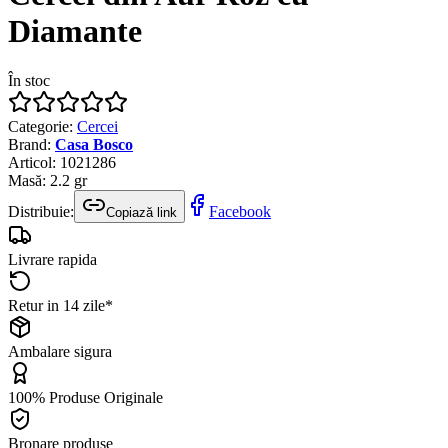
Diamante
În stoc
Categorie
:
Cercei
Brand
:
Casa Bosco
Articol
:
1021286
Masă
:
2.2
gr
Distribuie:
Facebook
Copiază link
Livrare rapida
Retur in 14 zile*
Ambalare sigura
100% Produse Originale
Bronare produse