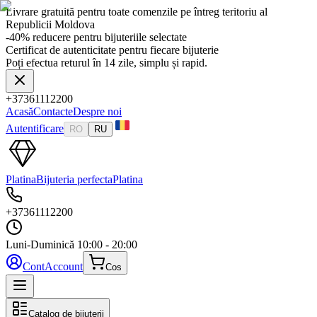
Livrare gratuită pentru toate comenzile pe întreg teritoriu al
Republicii Moldova
-40% reducere pentru bijuteriile selectate
Certificat de autenticitate pentru fiecare bijuterie
Poți efectua returul în 14 zile, simplu și rapid.
+37361112200
Acasă
Contacte
Despre noi
Autentificare
RO
RU
Platina
Bijuteria perfecta
Platina
+37361112200
Luni-Duminică
10:00 - 20:00
Cont
Account
Cos
Catalog de bijuterii