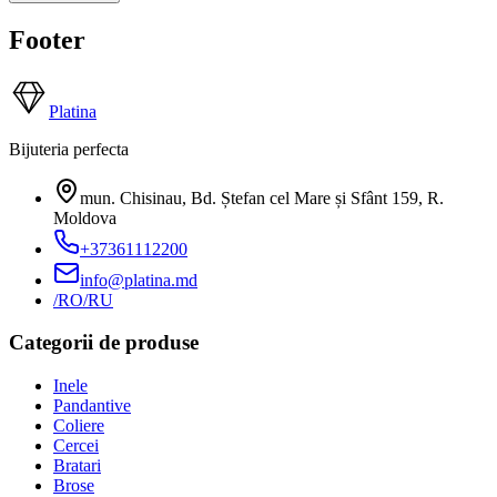
Footer
Platina
Bijuteria perfecta
mun. Chisinau, Bd. Ștefan cel Mare și Sfânt 159
,
R.
Moldova
+37361112200
info@platina.md
/RO
/RU
Categorii de produse
Inele
Pandantive
Coliere
Cercei
Bratari
Brose