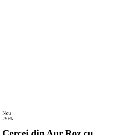
Nou
-
30
%
Cercei din Aur Roz cu