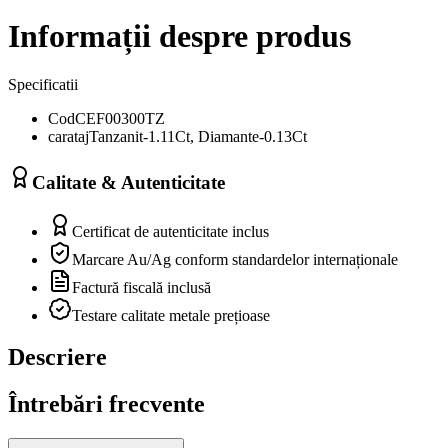
Informații despre produs
Specificatii
Cod
CEF00300TZ
carataj
Tanzanit-1.11Ct, Diamante-0.13Ct
Calitate & Autenticitate
Certificat de autenticitate inclus
Marcare Au/Ag conform standardelor internaționale
Factură fiscală inclusă
Testare calitate metale prețioase
Descriere
Întrebări frecvente