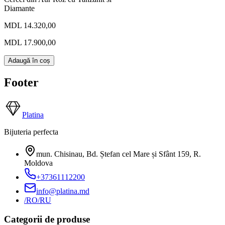
Diamante
MDL 14.320,00
MDL 17.900,00
Adaugă în coș
Footer
Platina
Bijuteria perfecta
mun. Chisinau, Bd. Ștefan cel Mare și Sfânt 159
,
R.
Moldova
+37361112200
info@platina.md
/RO
/RU
Categorii de produse