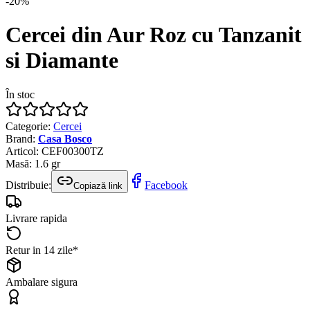
-
20
%
Cercei din Aur Roz cu Tanzanit
si Diamante
În stoc
Categorie
:
Cercei
Brand
:
Casa Bosco
Articol
:
CEF00300TZ
Masă
:
1.6
gr
Distribuie:
Facebook
Copiază link
Livrare rapida
Retur in 14 zile*
Ambalare sigura