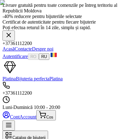
Livrare gratuită pentru toate comenzile pe întreg teritoriu al
Republicii Moldova
-40% reducere pentru bijuteriile selectate
Certificat de autenticitate pentru fiecare bijuterie
Poți efectua returul în 14 zile, simplu și rapid.
+37361112200
Acasă
Contacte
Despre noi
Autentificare
RO
RU
Platina
Bijuteria perfecta
Platina
+37361112200
Luni-Duminică
10:00 - 20:00
Cont
Account
Cos
Catalog de bijuterii