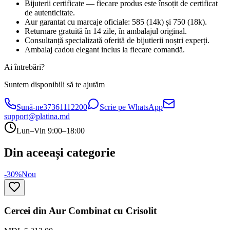
Bijuterii certificate — fiecare produs este însoțit de certificat
de autenticitate.
Aur garantat cu marcaje oficiale: 585 (14k) și 750 (18k).
Returnare gratuită în 14 zile, în ambalajul original.
Consultanță specializată oferită de bijutierii noștri experți.
Ambalaj cadou elegant inclus la fiecare comandă.
Ai întrebări?
Suntem disponibili să te ajutăm
Sună-ne
37361112200
Scrie pe WhatsApp
support@platina.md
Lun–Vin 9:00–18:00
Din aceeași categorie
-30%
Nou
Cercei din Aur Combinat cu Crisolit