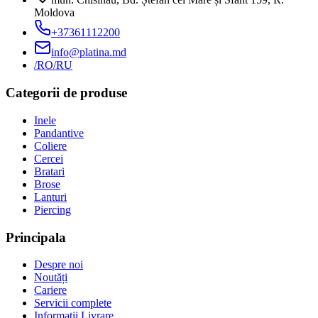
Moldova
+37361112200
info@platina.md
/RO
/RU
Categorii de produse
Inele
Pandantive
Coliere
Cercei
Bratari
Brose
Lanturi
Piercing
Principala
Despre noi
Noutăți
Cariere
Servicii complete
Informatii Livrare