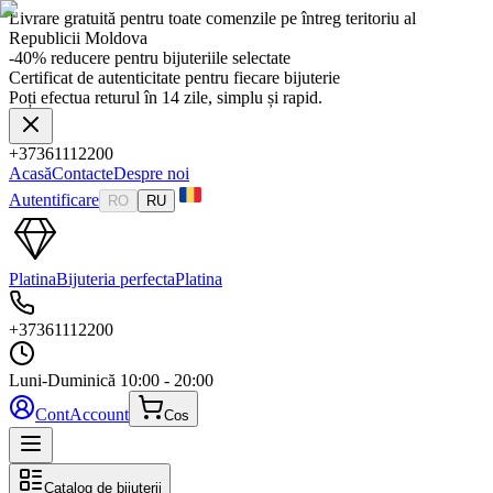
Livrare gratuită pentru toate comenzile pe întreg teritoriu al
Republicii Moldova
-40% reducere pentru bijuteriile selectate
Certificat de autenticitate pentru fiecare bijuterie
Poți efectua returul în 14 zile, simplu și rapid.
+37361112200
Acasă
Contacte
Despre noi
Autentificare
RO
RU
Platina
Bijuteria perfecta
Platina
+37361112200
Luni-Duminică
10:00 - 20:00
Cont
Account
Cos
Catalog de bijuterii