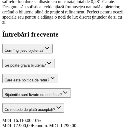
safirelor incolore si albastre cu un carataj total de 0,281 Carate.
Designul său sofisticat evidențiază frumusețea naturală a pietrelor,
creând o bijuterie plină de grație și rafinament. Perfect pentru ocazii
speciale sau pentru a adăuga o notă de lux discret ținutelor de zi cu
zi.
Întrebări frecvente
Cum îngrijesc bijuteria?
Se poate grava bijuteria?
Care este politica de retur?
Bijuteriile sunt livrate cu certificat?
Ce metode de plată acceptați?
MDL 16.110,00
-
10
%
MDL 17.900,00
Econom. MDL 1.790,00