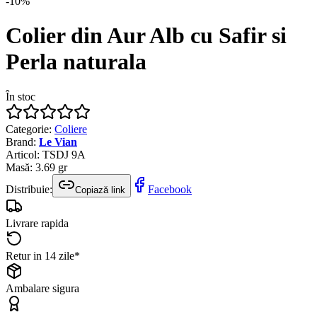
-
10
%
Colier din Aur Alb cu Safir si
Perla naturala
În stoc
Categorie
:
Coliere
Brand
:
Le Vian
Articol
:
TSDJ 9A
Masă
:
3.69
gr
Distribuie:
Facebook
Copiază link
Livrare rapida
Retur in 14 zile*
Ambalare sigura