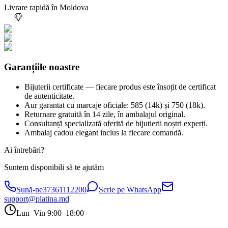
Livrare rapidă în Moldova
Garanțiile noastre
Bijuterii certificate — fiecare produs este însoțit de certificat
de autenticitate.
Aur garantat cu marcaje oficiale: 585 (14k) și 750 (18k).
Returnare gratuită în 14 zile, în ambalajul original.
Consultanță specializată oferită de bijutierii noștri experți.
Ambalaj cadou elegant inclus la fiecare comandă.
Ai întrebări?
Suntem disponibili să te ajutăm
Sună-ne
37361112200
Scrie pe WhatsApp
support@platina.md
Lun–Vin 9:00–18:00