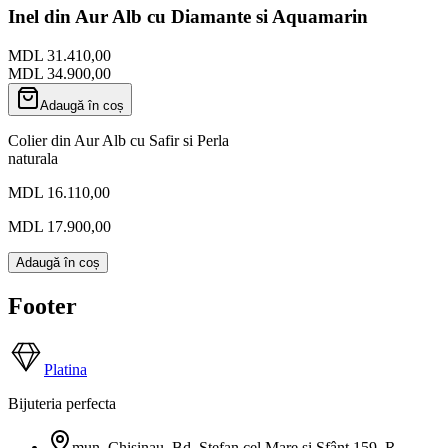
Inel din Aur Alb cu Diamante si Aquamarin
MDL 31.410,00
MDL 34.900,00
Adaugă în coș
Colier din Aur Alb cu Safir si Perla
naturala
MDL 16.110,00
MDL 17.900,00
Adaugă în coș
Footer
Platina
Bijuteria perfecta
mun. Chisinau, Bd. Ștefan cel Mare și Sfânt 159
,
R.