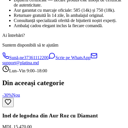
de autenticitate.
Aur garantat cu marcaje oficiale: 585 (14k) și 750 (18k).
Returnare gratuită în 14 zile, în ambalajul original.
Consultanță specializată oferită de bijutierii noștri experți.
Ambalaj cadou elegant inclus la fiecare comandă.
Ai întrebări?
Suntem disponibili să te ajutăm
Sună-ne
37361112200
Scrie pe WhatsApp
support@platina.md
Lun–Vin 9:00–18:00
Din aceeași categorie
-30%
Nou
Inel de logodna din Aur Roz cu Diamant
MDL 15.470,00