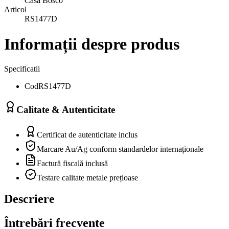
Casa Bosco
Articol
RS1477D
Informații despre produs
Specificatii
Cod
RS1477D
Calitate & Autenticitate
Certificat de autenticitate inclus
Marcare Au/Ag conform standardelor internaționale
Factură fiscală inclusă
Testare calitate metale prețioase
Descriere
Întrebări frecvente