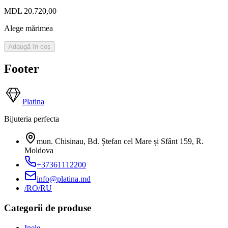
MDL 20.720,00
Alege mărimea
Adaugă în coș
Footer
Platina
Bijuteria perfecta
mun. Chisinau, Bd. Ștefan cel Mare și Sfânt 159
,
R.
Moldova
+37361112200
info@platina.md
/RO
/RU
Categorii de produse
Inele