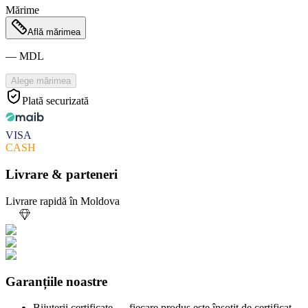
Mărime
Află mărimea
—
MDL
Alege mărimea
Plată securizată
VISA
CASH
Livrare & parteneri
Livrare rapidă în Moldova
Garanțiile noastre
Bijuterii certificate — fiecare produs este însoțit de certificat