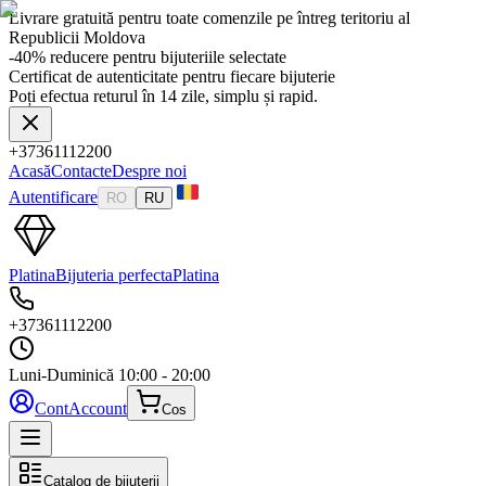
Livrare gratuită pentru toate comenzile pe întreg teritoriu al
Republicii Moldova
-40% reducere pentru bijuteriile selectate
Certificat de autenticitate pentru fiecare bijuterie
Poți efectua returul în 14 zile, simplu și rapid.
+37361112200
Acasă
Contacte
Despre noi
Autentificare
RO
RU
Platina
Bijuteria perfecta
Platina
+37361112200
Luni-Duminică
10:00 - 20:00
Cont
Account
Cos
Catalog de bijuterii