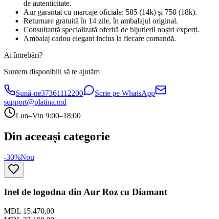
de autenticitate.
Aur garantat cu marcaje oficiale: 585 (14k) și 750 (18k).
Returnare gratuită în 14 zile, în ambalajul original.
Consultanță specializată oferită de bijutierii noștri experți.
Ambalaj cadou elegant inclus la fiecare comandă.
Ai întrebări?
Suntem disponibili să te ajutăm
Sună-ne
37361112200
Scrie pe WhatsApp
support@platina.md
Lun–Vin 9:00–18:00
Din aceeași categorie
-30%
Nou
Inel de logodna din Aur Roz cu Diamant
MDL 15.470,00