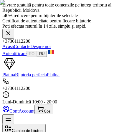
Livrare gratuită pentru toate comenzile pe întreg teritoriu al
Republicii Moldova
-40% reducere pentru bijuteriile selectate
Certificat de autenticitate pentru fiecare bijuterie
Poți efectua returul în 14 zile, simplu și rapid.
+37361112200
Acasă
Contacte
Despre noi
Autentificare
RO
RU
Platina
Bijuteria perfecta
Platina
+37361112200
Luni-Duminică
10:00 - 20:00
Cont
Account
Cos
Catalog de bijuterii