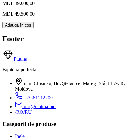
MDL 39.600,00
MDL 49.500,00
Adaugă în coș
Footer
Platina
Bijuteria perfecta
mun. Chisinau, Bd. Ștefan cel Mare și Sfânt 159
,
R.
Moldova
+37361112200
info@platina.md
/RO
/RU
Categorii de produse
Inele