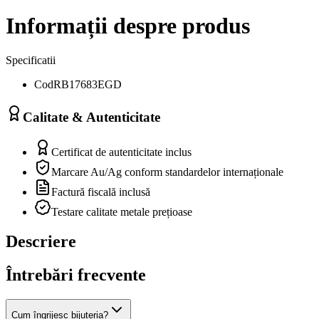
Informații despre produs
Specificatii
Cod
RB17683EGD
Calitate & Autenticitate
Certificat de autenticitate inclus
Marcare Au/Ag conform standardelor internaționale
Factură fiscală inclusă
Testare calitate metale prețioase
Descriere
Întrebări frecvente
Cum îngrijesc bijuteria?