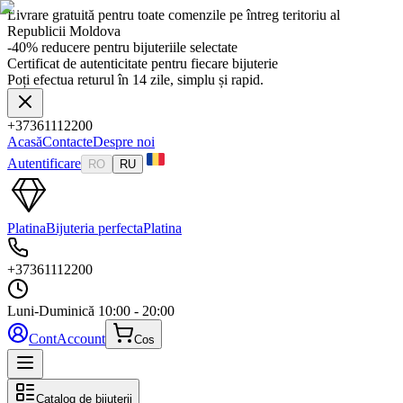
Livrare gratuită pentru toate comenzile pe întreg teritoriu al
Republicii Moldova
-40% reducere pentru bijuteriile selectate
Certificat de autenticitate pentru fiecare bijuterie
Poți efectua returul în 14 zile, simplu și rapid.
+37361112200
Acasă
Contacte
Despre noi
Autentificare
RO
RU
Platina
Bijuteria perfecta
Platina
+37361112200
Luni-Duminică
10:00 - 20:00
Cont
Account
Cos
Catalog de bijuterii