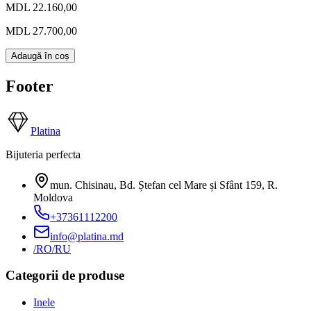
MDL 22.160,00
MDL 27.700,00
Adaugă în coș
Footer
Platina
Bijuteria perfecta
mun. Chisinau, Bd. Ștefan cel Mare și Sfânt 159
,
R.
Moldova
+37361112200
info@platina.md
/RO
/RU
Categorii de produse
Inele