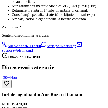
de autenticitate.
Aur garantat cu marcaje oficiale: 585 (14k) și 750 (18k).
Returnare gratuită în 14 zile, în ambalajul original.
Consultanță specializată oferită de bijutierii noștri experți.
Ambalaj cadou elegant inclus la fiecare comandă.
Ai întrebări?
Suntem disponibili să te ajutăm
Sună-ne
37361112200
Scrie pe WhatsApp
support@platina.md
Lun–Vin 9:00–18:00
Din aceeași categorie
-30%
Nou
Inel de logodna din Aur Roz cu Diamant
MDL 15.470,00