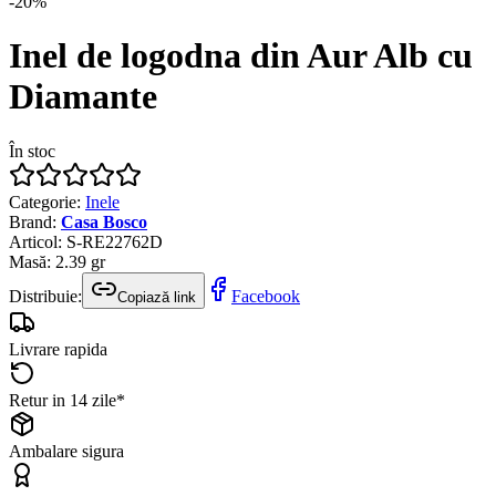
-
20
%
Inel de logodna din Aur Alb cu
Diamante
În stoc
Categorie
:
Inele
Brand
:
Casa Bosco
Articol
:
S-RE22762D
Masă
:
2.39
gr
Distribuie:
Facebook
Copiază link
Livrare rapida
Retur in 14 zile*
Ambalare sigura