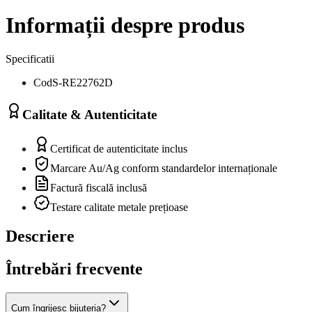
Informații despre produs
Specificatii
Cod
S-RE22762D
Calitate & Autenticitate
Certificat de autenticitate inclus
Marcare Au/Ag conform standardelor internaționale
Factură fiscală inclusă
Testare calitate metale prețioase
Descriere
Întrebări frecvente
Cum îngrijesc bijuteria?