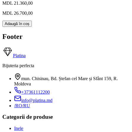
MDL 21.360,00
MDL 26.700,00
Adaugă în coș
Footer
Platina
Bijuteria perfecta
mun. Chisinau, Bd. Ștefan cel Mare și Sfânt 159
,
R.
Moldova
+37361112200
info@platina.md
/RO
/RU
Categorii de produse
Inele