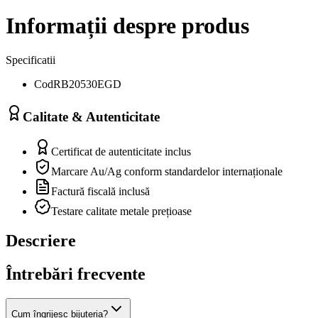
Informații despre produs
Specificatii
Cod
RB20530EGD
Calitate & Autenticitate
Certificat de autenticitate inclus
Marcare Au/Ag conform standardelor internaționale
Factură fiscală inclusă
Testare calitate metale prețioase
Descriere
Întrebări frecvente
Cum îngrijesc bijuteria?