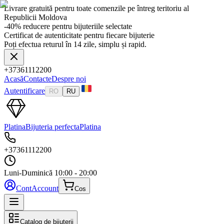
Livrare gratuită pentru toate comenzile pe întreg teritoriu al
Republicii Moldova
-40% reducere pentru bijuteriile selectate
Certificat de autenticitate pentru fiecare bijuterie
Poți efectua returul în 14 zile, simplu și rapid.
+37361112200
Acasă
Contacte
Despre noi
Autentificare
RO
RU
Platina
Bijuteria perfecta
Platina
+37361112200
Luni-Duminică
10:00 - 20:00
Cont
Account
Cos
Catalog de bijuterii