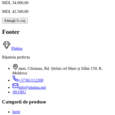
MDL 34.000,00
MDL 42.500,00
Adaugă în coș
Footer
Platina
Bijuteria perfecta
mun. Chisinau, Bd. Ștefan cel Mare și Sfânt 159
,
R.
Moldova
+37361112200
info@platina.md
/RO
/RU
Categorii de produse
Inele