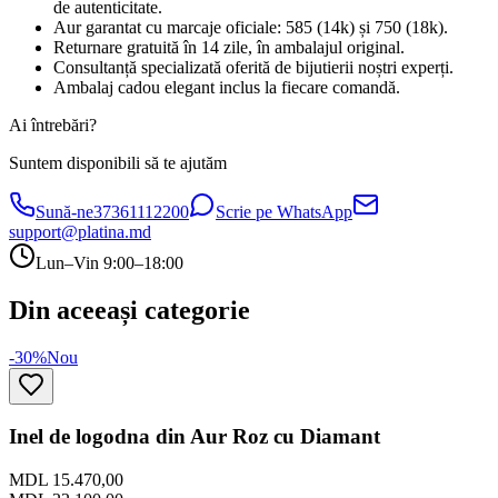
de autenticitate.
Aur garantat cu marcaje oficiale: 585 (14k) și 750 (18k).
Returnare gratuită în 14 zile, în ambalajul original.
Consultanță specializată oferită de bijutierii noștri experți.
Ambalaj cadou elegant inclus la fiecare comandă.
Ai întrebări?
Suntem disponibili să te ajutăm
Sună-ne
37361112200
Scrie pe WhatsApp
support@platina.md
Lun–Vin 9:00–18:00
Din aceeași categorie
-30%
Nou
Inel de logodna din Aur Roz cu Diamant
MDL 15.470,00