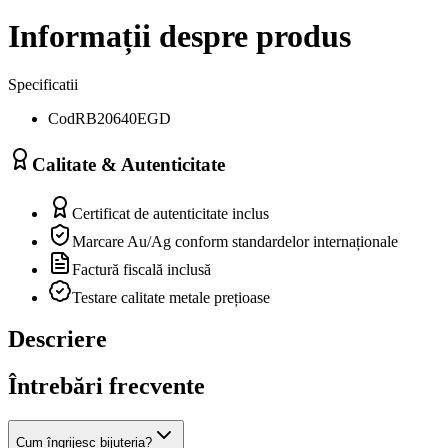
Informații despre produs
Specificatii
Cod
RB20640EGD
Calitate & Autenticitate
Certificat de autenticitate inclus
Marcare Au/Ag conform standardelor internaționale
Factură fiscală inclusă
Testare calitate metale prețioase
Descriere
Întrebări frecvente
Cum îngrijesc bijuteria?