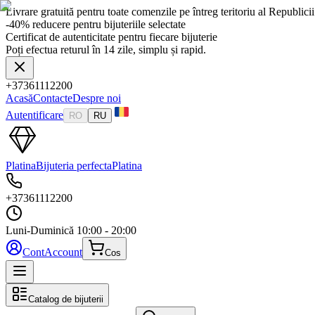
Livrare gratuită pentru toate comenzile pe întreg teritoriu al Republic
-40% reducere pentru bijuteriile selectate
Certificat de autenticitate pentru fiecare bijuterie
Poți efectua returul în 14 zile, simplu și rapid.
+37361112200
Acasă
Contacte
Despre noi
Autentificare
RO
RU
Platina
Bijuteria perfecta
Platina
+37361112200
Luni-Duminică
10:00 - 20:00
Cont
Account
Cos
Catalog de bijuterii