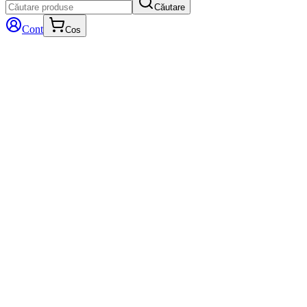
Căutare
Cont
Cos