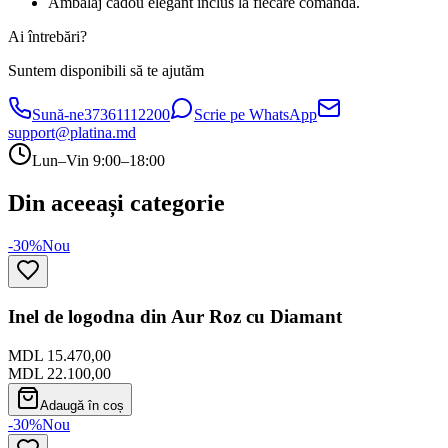
Ambalaj cadou elegant inclus la fiecare comandă.
Ai întrebări?
Suntem disponibili să te ajutăm
Sună-ne
37361112200
Scrie pe WhatsApp
support@platina.md
Lun–Vin 9:00–18:00
Din aceeași categorie
-30%
Nou
Inel de logodna din Aur Roz cu Diamant
MDL 15.470,00
MDL 22.100,00
Adaugă în coș
-30%
Nou