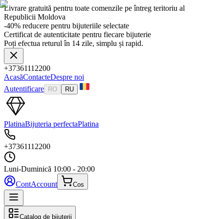
Livrare gratuită pentru toate comenzile pe întreg teritoriu al
Republicii Moldova
-40% reducere pentru bijuteriile selectate
Certificat de autenticitate pentru fiecare bijuterie
Poți efectua returul în 14 zile, simplu și rapid.
+37361112200
Acasă
Contacte
Despre noi
Autentificare
RO
RU
Platina
Bijuteria perfecta
Platina
+37361112200
Luni-Duminică
10:00 - 20:00
Cont
Account
Cos
Catalog de bijuterii