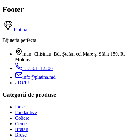
Footer
Platina
Bijuteria perfecta
mun. Chisinau, Bd. Ștefan cel Mare și Sfânt 159
,
R.
Moldova
+37361112200
info@platina.md
/RO
/RU
Categorii de produse
Inele
Pandantive
Coliere
Cercei
Bratari
Brose