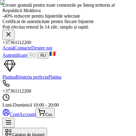
Livrare gratuită pentru toate comenzile pe întreg teritoriu al
Republicii Moldova
-40% reducere pentru bijuteriile selectate
Certificat de autenticitate pentru fiecare bijuterie
Poți efectua returul în 14 zile, simplu și rapid.
+37361112200
Acasă
Contacte
Despre noi
Autentificare
RO
RU
Platina
Bijuteria perfecta
Platina
+37361112200
Luni-Duminică
10:00 - 20:00
Cont
Account
Cos
Catalog de bijuterii