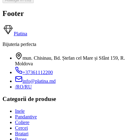
Footer
Platina
Bijuteria perfecta
mun. Chisinau, Bd. Ștefan cel Mare și Sfânt 159
,
R.
Moldova
+37361112200
info@platina.md
/RO
/RU
Categorii de produse
Inele
Pandantive
Coliere
Cercei
Bratari
Brose