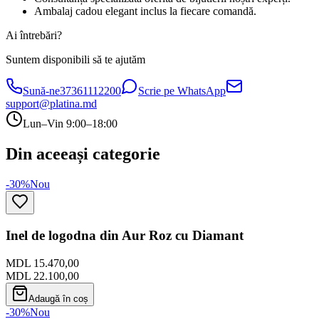
Ambalaj cadou elegant inclus la fiecare comandă.
Ai întrebări?
Suntem disponibili să te ajutăm
Sună-ne
37361112200
Scrie pe WhatsApp
support@platina.md
Lun–Vin 9:00–18:00
Din aceeași categorie
-30%
Nou
Inel de logodna din Aur Roz cu Diamant
MDL 15.470,00
MDL 22.100,00
Adaugă în coș
-30%
Nou