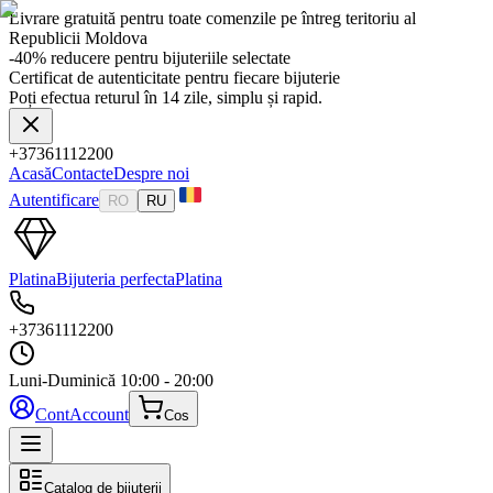
Livrare gratuită pentru toate comenzile pe întreg teritoriu al
Republicii Moldova
-40% reducere pentru bijuteriile selectate
Certificat de autenticitate pentru fiecare bijuterie
Poți efectua returul în 14 zile, simplu și rapid.
+37361112200
Acasă
Contacte
Despre noi
Autentificare
RO
RU
Platina
Bijuteria perfecta
Platina
+37361112200
Luni-Duminică
10:00 - 20:00
Cont
Account
Cos
Catalog de bijuterii