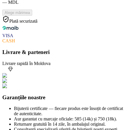
—
MDL
Alege mărimea
Plată securizată
VISA
CASH
Livrare & parteneri
Livrare rapidă în Moldova
Garanțiile noastre
Bijuterii certificate — fiecare produs este însoțit de certificat
de autenticitate.
Aur garantat cu marcaje oficiale: 585 (14k) și 750 (18k).
Returnare gratuită în 14 zile, în ambalajul original.
Consultanță specializată oferită de bijutierii noștri experți.