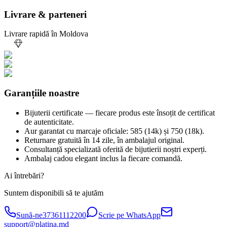
Livrare & parteneri
Livrare rapidă în Moldova
Garanțiile noastre
Bijuterii certificate — fiecare produs este însoțit de certificat
de autenticitate.
Aur garantat cu marcaje oficiale: 585 (14k) și 750 (18k).
Returnare gratuită în 14 zile, în ambalajul original.
Consultanță specializată oferită de bijutierii noștri experți.
Ambalaj cadou elegant inclus la fiecare comandă.
Ai întrebări?
Suntem disponibili să te ajutăm
Sună-ne
37361112200
Scrie pe WhatsApp
support@platina.md