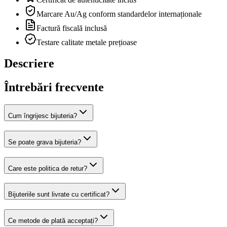
Marcare Au/Ag conform standardelor internaționale
Factură fiscală inclusă
Testare calitate metale prețioase
Descriere
Întrebări frecvente
Cum îngrijesc bijuteria?
Se poate grava bijuteria?
Care este politica de retur?
Bijuteriile sunt livrate cu certificat?
Ce metode de plată acceptați?