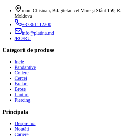
mun. Chisinau, Bd. Ștefan cel Mare și Sfânt 159
,
R.
Moldova
+37361112200
info@platina.md
/RO
/RU
Categorii de produse
Inele
Pandantive
Coliere
Cercei
Bratari
Brose
Lanturi
Piercing
Principala
Despre noi
Noutăți
Cariere