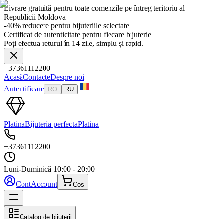
Livrare gratuită pentru toate comenzile pe întreg teritoriu al
Republicii Moldova
-40% reducere pentru bijuteriile selectate
Certificat de autenticitate pentru fiecare bijuterie
Poți efectua returul în 14 zile, simplu și rapid.
+37361112200
Acasă
Contacte
Despre noi
Autentificare
RO
RU
Platina
Bijuteria perfecta
Platina
+37361112200
Luni-Duminică
10:00 - 20:00
Cont
Account
Cos
Catalog de bijuterii