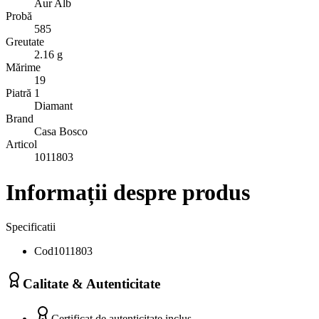
Aur Alb
Probă
585
Greutate
2.16 g
Mărime
19
Piatră 1
Diamant
Brand
Casa Bosco
Articol
1011803
Informații despre produs
Specificatii
Cod
1011803
Calitate & Autenticitate
Certificat de autenticitate inclus