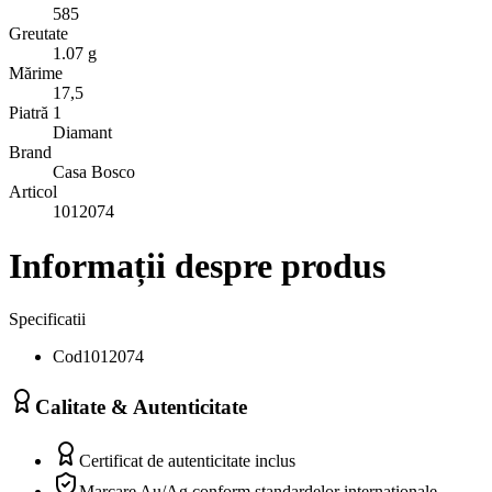
585
Greutate
1.07 g
Mărime
17,5
Piatră 1
Diamant
Brand
Casa Bosco
Articol
1012074
Informații despre produs
Specificatii
Cod
1012074
Calitate & Autenticitate
Certificat de autenticitate inclus
Marcare Au/Ag conform standardelor internaționale