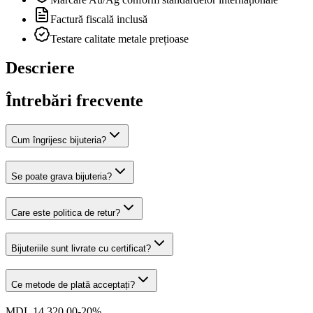
Factură fiscală inclusă
Testare calitate metale prețioase
Descriere
Întrebări frecvente
Cum îngrijesc bijuteria?
Se poate grava bijuteria?
Care este politica de retur?
Bijuteriile sunt livrate cu certificat?
Ce metode de plată acceptați?
MDL 14.320,00
-
20
%