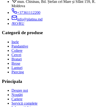
mun. Chisinau, Bd. Ștefan cel Mare și Sfânt 159
,
R.
Moldova
+37361112200
info@platina.md
/RO
/RU
Categorii de produse
Inele
Pandantive
Coliere
Cercei
Bratari
Brose
Lanturi
Piercing
Principala
Despre noi
Noutăți
Cariere
Servicii complete