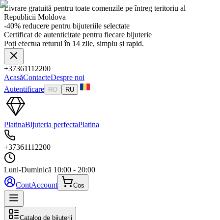
Livrare gratuită pentru toate comenzile pe întreg teritoriu al
Republicii Moldova
-40% reducere pentru bijuteriile selectate
Certificat de autenticitate pentru fiecare bijuterie
Poți efectua returul în 14 zile, simplu și rapid.
+37361112200
Acasă
Contacte
Despre noi
Autentificare
RO
RU
Platina
Bijuteria perfecta
Platina
+37361112200
Luni-Duminică
10:00 - 20:00
Cont
Account
Cos
Catalog de bijuterii