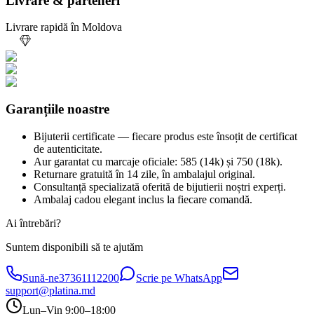
Livrare & parteneri
Livrare rapidă în Moldova
Garanțiile noastre
Bijuterii certificate — fiecare produs este însoțit de certificat
de autenticitate.
Aur garantat cu marcaje oficiale: 585 (14k) și 750 (18k).
Returnare gratuită în 14 zile, în ambalajul original.
Consultanță specializată oferită de bijutierii noștri experți.
Ambalaj cadou elegant inclus la fiecare comandă.
Ai întrebări?
Suntem disponibili să te ajutăm
Sună-ne
37361112200
Scrie pe WhatsApp
support@platina.md
Lun–Vin 9:00–18:00