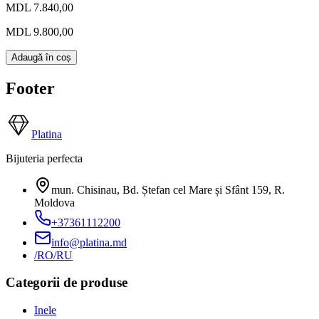
MDL 7.840,00
MDL 9.800,00
Adaugă în coș
Footer
Platina
Bijuteria perfecta
mun. Chisinau, Bd. Ștefan cel Mare și Sfânt 159
,
R.
Moldova
+37361112200
info@platina.md
/RO
/RU
Categorii de produse
Inele