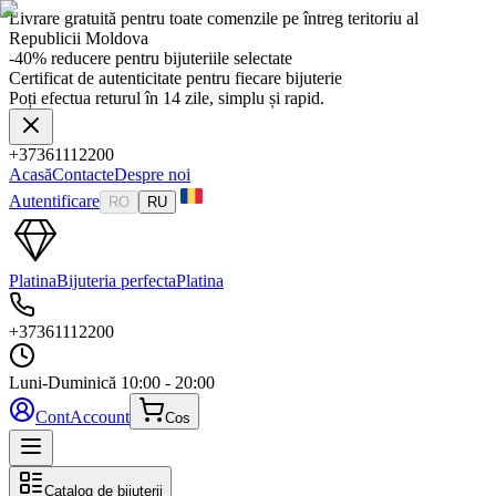
Livrare gratuită pentru toate comenzile pe întreg teritoriu al
Republicii Moldova
-40% reducere pentru bijuteriile selectate
Certificat de autenticitate pentru fiecare bijuterie
Poți efectua returul în 14 zile, simplu și rapid.
+37361112200
Acasă
Contacte
Despre noi
Autentificare
RO
RU
Platina
Bijuteria perfecta
Platina
+37361112200
Luni-Duminică
10:00 - 20:00
Cont
Account
Cos
Catalog de bijuterii