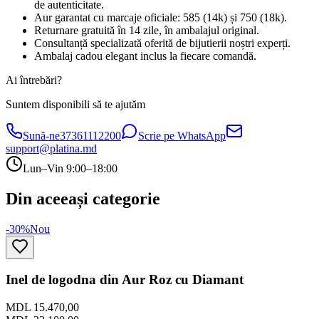
de autenticitate.
Aur garantat cu marcaje oficiale: 585 (14k) și 750 (18k).
Returnare gratuită în 14 zile, în ambalajul original.
Consultanță specializată oferită de bijutierii noștri experți.
Ambalaj cadou elegant inclus la fiecare comandă.
Ai întrebări?
Suntem disponibili să te ajutăm
Sună-ne
37361112200
Scrie pe WhatsApp
support@platina.md
Lun–Vin 9:00–18:00
Din aceeași categorie
-30%
Nou
Inel de logodna din Aur Roz cu Diamant
MDL 15.470,00