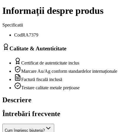
Informații despre produs
Specificatii
Cod
RA7379
Calitate & Autenticitate
Certificat de autenticitate inclus
Marcare Au/Ag conform standardelor internaționale
Factură fiscală inclusă
Testare calitate metale prețioase
Descriere
Întrebări frecvente
Cum îngrijesc bijuteria?