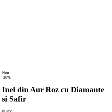
Nou
-
20
%
Inel din Aur Roz cu Diamante
si Safir
În stoc