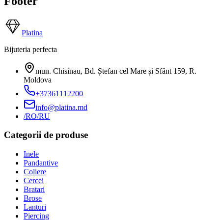
Footer
Platina
Bijuteria perfecta
mun. Chisinau, Bd. Ștefan cel Mare și Sfânt 159
,
R.
Moldova
+37361112200
info@platina.md
/RO
/RU
Categorii de produse
Inele
Pandantive
Coliere
Cercei
Bratari
Brose
Lanturi
Piercing