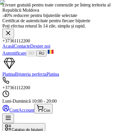
Livrare gratuită pentru toate comenzile pe întreg teritoriu al
Republicii Moldova
-40% reducere pentru bijuteriile selectate
Certificat de autenticitate pentru fiecare bijuterie
Poți efectua returul în 14 zile, simplu și rapid.
+37361112200
Acasă
Contacte
Despre noi
Autentificare
RO
RU
Platina
Bijuteria perfecta
Platina
+37361112200
Luni-Duminică
10:00 - 20:00
Cont
Account
Cos
Catalog de bijuterii