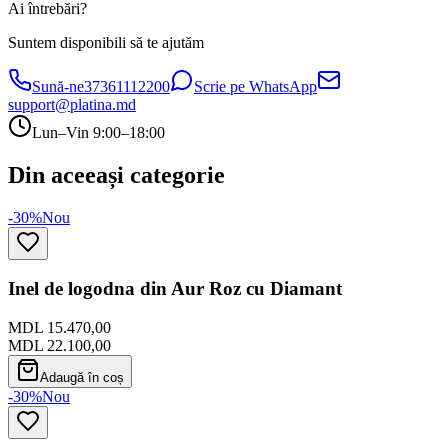
Ai întrebări?
Suntem disponibili să te ajutăm
Sună-ne
37361112200
Scrie pe WhatsApp
support@platina.md
Lun–Vin 9:00–18:00
Din aceeași categorie
-30%
Nou
Inel de logodna din Aur Roz cu Diamant
MDL 15.470,00
MDL 22.100,00
Adaugă în coș
-30%
Nou