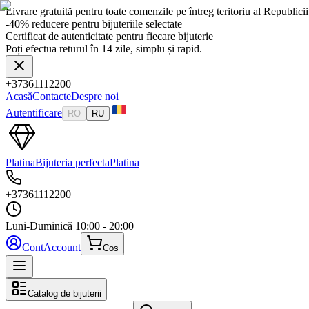
Livrare gratuită pentru toate comenzile pe întreg teritoriu al Republic
-40% reducere pentru bijuteriile selectate
Certificat de autenticitate pentru fiecare bijuterie
Poți efectua returul în 14 zile, simplu și rapid.
+37361112200
Acasă
Contacte
Despre noi
Autentificare
RO
RU
Platina
Bijuteria perfecta
Platina
+37361112200
Luni-Duminică
10:00 - 20:00
Cont
Account
Cos
Catalog de bijuterii