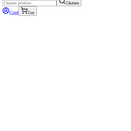
Căutare
Cont
Cos