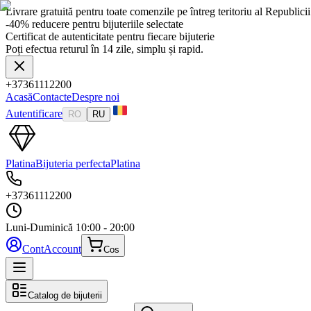
Livrare gratuită pentru toate comenzile pe întreg teritoriu al Republic
-40% reducere pentru bijuteriile selectate
Certificat de autenticitate pentru fiecare bijuterie
Poți efectua returul în 14 zile, simplu și rapid.
+37361112200
Acasă
Contacte
Despre noi
Autentificare
RO
RU
Platina
Bijuteria perfecta
Platina
+37361112200
Luni-Duminică
10:00 - 20:00
Cont
Account
Cos
Catalog de bijuterii