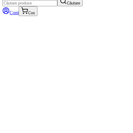
Căutare
Cont
Cos