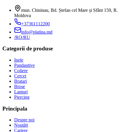
mun. Chisinau, Bd. Ștefan cel Mare și Sfânt 159
,
R.
Moldova
+37361112200
info@platina.md
/RO
/RU
Categorii de produse
Inele
Pandantive
Coliere
Cercei
Bratari
Brose
Lanturi
Piercing
Principala
Despre noi
Noutăți
Cariere