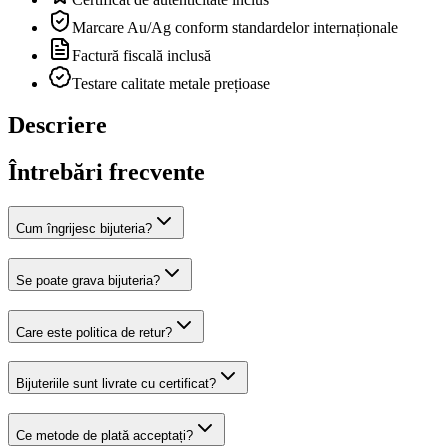
Marcare Au/Ag conform standardelor internaționale
Factură fiscală inclusă
Testare calitate metale prețioase
Descriere
Întrebări frecvente
Cum îngrijesc bijuteria?
Se poate grava bijuteria?
Care este politica de retur?
Bijuteriile sunt livrate cu certificat?
Ce metode de plată acceptați?