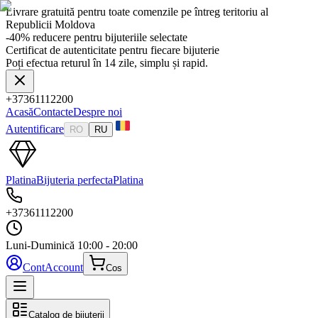
Livrare gratuită pentru toate comenzile pe întreg teritoriu al
Republicii Moldova
-40% reducere pentru bijuteriile selectate
Certificat de autenticitate pentru fiecare bijuterie
Poți efectua returul în 14 zile, simplu și rapid.
+37361112200
Acasă
Contacte
Despre noi
Autentificare
RO
RU
Platina
Bijuteria perfecta
Platina
+37361112200
Luni-Duminică
10:00 - 20:00
Cont
Account
Cos
Catalog de bijuterii