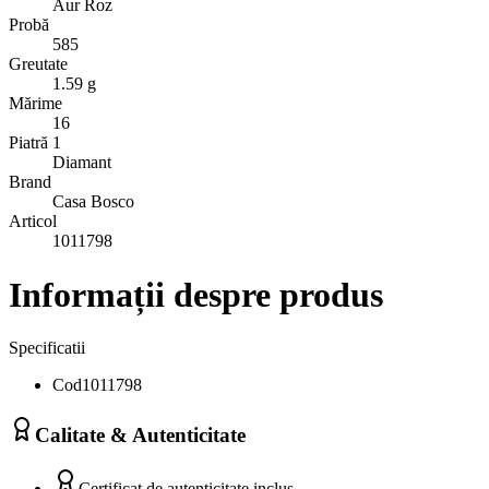
Aur Roz
Probă
585
Greutate
1.59 g
Mărime
16
Piatră 1
Diamant
Brand
Casa Bosco
Articol
1011798
Informații despre produs
Specificatii
Cod
1011798
Calitate & Autenticitate
Certificat de autenticitate inclus