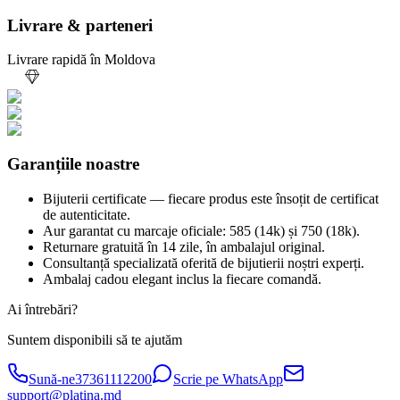
Livrare & parteneri
Livrare rapidă în Moldova
Garanțiile noastre
Bijuterii certificate — fiecare produs este însoțit de certificat
de autenticitate.
Aur garantat cu marcaje oficiale: 585 (14k) și 750 (18k).
Returnare gratuită în 14 zile, în ambalajul original.
Consultanță specializată oferită de bijutierii noștri experți.
Ambalaj cadou elegant inclus la fiecare comandă.
Ai întrebări?
Suntem disponibili să te ajutăm
Sună-ne
37361112200
Scrie pe WhatsApp
support@platina.md