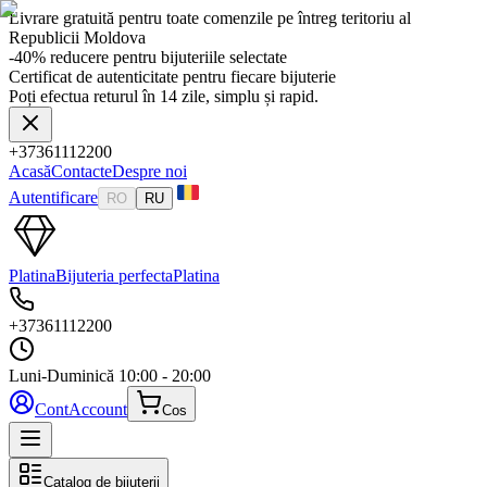
Livrare gratuită pentru toate comenzile pe întreg teritoriu al
Republicii Moldova
-40% reducere pentru bijuteriile selectate
Certificat de autenticitate pentru fiecare bijuterie
Poți efectua returul în 14 zile, simplu și rapid.
+37361112200
Acasă
Contacte
Despre noi
Autentificare
RO
RU
Platina
Bijuteria perfecta
Platina
+37361112200
Luni-Duminică
10:00 - 20:00
Cont
Account
Cos
Catalog de bijuterii