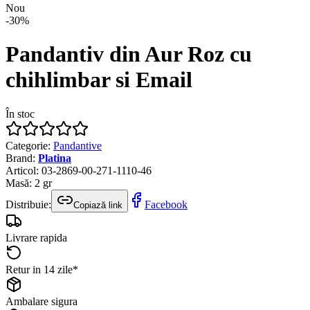
Nou
-
30
%
Pandantiv din Aur Roz cu
chihlimbar si Email
În stoc
Categorie
:
Pandantive
Brand
:
Platina
Articol
:
03-2869-00-271-1110-46
Masă
:
2
gr
Distribuie:
Facebook
Copiază link
Livrare rapida
Retur in 14 zile*
Ambalare sigura