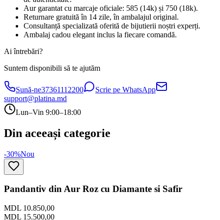
Aur garantat cu marcaje oficiale: 585 (14k) și 750 (18k).
Returnare gratuită în 14 zile, în ambalajul original.
Consultanță specializată oferită de bijutierii noștri experți.
Ambalaj cadou elegant inclus la fiecare comandă.
Ai întrebări?
Suntem disponibili să te ajutăm
Sună-ne
37361112200
Scrie pe WhatsApp
support@platina.md
Lun–Vin 9:00–18:00
Din aceeași categorie
-30%
Nou
Pandantiv din Aur Roz cu Diamante si Safir
MDL 10.850,00
MDL 15.500,00