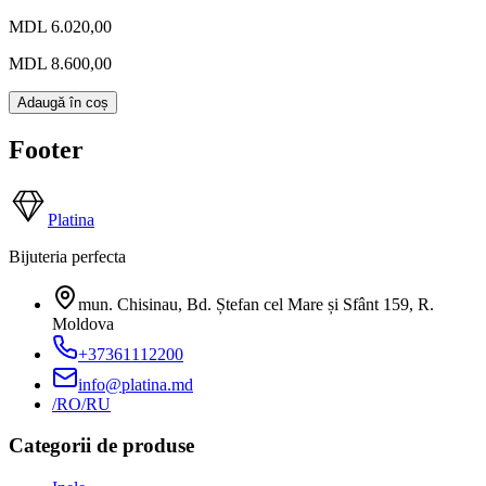
MDL 6.020,00
MDL 8.600,00
Adaugă în coș
Footer
Platina
Bijuteria perfecta
mun. Chisinau, Bd. Ștefan cel Mare și Sfânt 159
,
R.
Moldova
+37361112200
info@platina.md
/RO
/RU
Categorii de produse