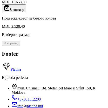
MDL 11.653,00
В корзину
Подвеска-крест из белого золота
MDL 2.528,40
Выберите размер
В корзину
Footer
Platina
Bijuteria perfecta
mun. Chisinau, Bd. Ștefan cel Mare și Sfânt 159
,
R.
Moldova
+37361112200
info@platina.md