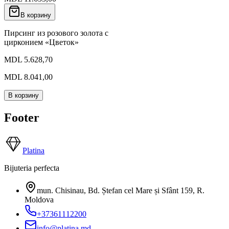
В корзину
Пирсинг из розового золота с
цирконием «Цветок»
MDL 5.628,70
MDL 8.041,00
В корзину
Footer
Platina
Bijuteria perfecta
mun. Chisinau, Bd. Ștefan cel Mare și Sfânt 159
,
R.
Moldova
+37361112200
info@platina.md