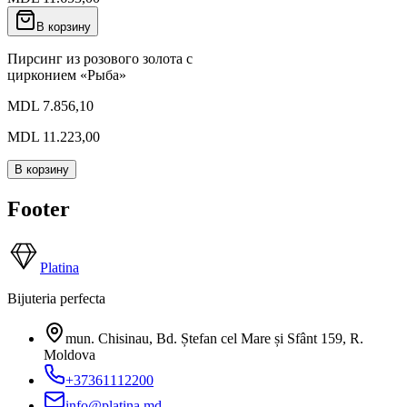
В корзину
Пирсинг из розового золота с
цирконием «Рыба»
MDL 7.856,10
MDL 11.223,00
В корзину
Footer
Platina
Bijuteria perfecta
mun. Chisinau, Bd. Ștefan cel Mare și Sfânt 159
,
R.
Moldova
+37361112200
info@platina.md