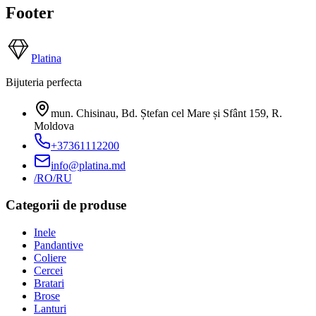
Footer
Platina
Bijuteria perfecta
mun. Chisinau, Bd. Ștefan cel Mare și Sfânt 159
,
R.
Moldova
+37361112200
info@platina.md
/RO
/RU
Categorii de produse
Inele
Pandantive
Coliere
Cercei
Bratari
Brose
Lanturi