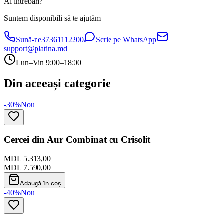
Ai întrebări?
Suntem disponibili să te ajutăm
Sună-ne
37361112200
Scrie pe WhatsApp
support@platina.md
Lun–Vin 9:00–18:00
Din aceeași categorie
-30%
Nou
Cercei din Aur Combinat cu Crisolit
MDL 5.313,00
MDL 7.590,00
Adaugă în coș
-40%
Nou