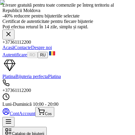
Livrare gratuită pentru toate comenzile pe întreg teritoriu al
Republicii Moldova
-40% reducere pentru bijuteriile selectate
Certificat de autenticitate pentru fiecare bijuterie
Poți efectua returul în 14 zile, simplu și rapid.
+37361112200
Acasă
Contacte
Despre noi
Autentificare
RO
RU
Platina
Bijuteria perfecta
Platina
+37361112200
Luni-Duminică
10:00 - 20:00
Cont
Account
Cos
Catalog de bijuterii