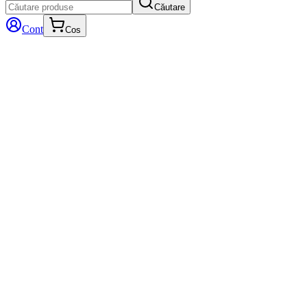
Căutare
Cont
Cos