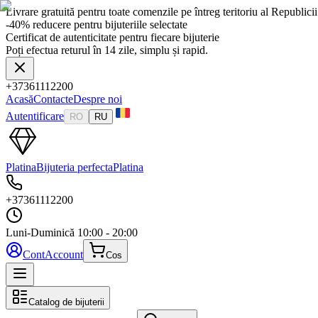
Livrare gratuită pentru toate comenzile pe întreg teritoriu al Republic
-40% reducere pentru bijuteriile selectate
Certificat de autenticitate pentru fiecare bijuterie
Poți efectua returul în 14 zile, simplu și rapid.
+37361112200
Acasă
Contacte
Despre noi
Autentificare
RO
RU
Platina
Bijuteria perfecta
Platina
+37361112200
Luni-Duminică
10:00 - 20:00
Cont
Account
Cos
Catalog de bijuterii