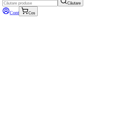
Căutare
Cont
Cos