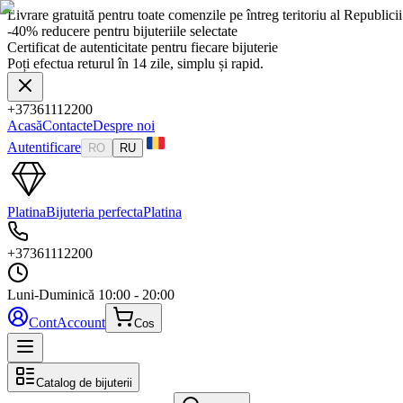
Livrare gratuită pentru toate comenzile pe întreg teritoriu al Republic
-40% reducere pentru bijuteriile selectate
Certificat de autenticitate pentru fiecare bijuterie
Poți efectua returul în 14 zile, simplu și rapid.
+37361112200
Acasă
Contacte
Despre noi
Autentificare
RO
RU
Platina
Bijuteria perfecta
Platina
+37361112200
Luni-Duminică
10:00 - 20:00
Cont
Account
Cos
Catalog de bijuterii