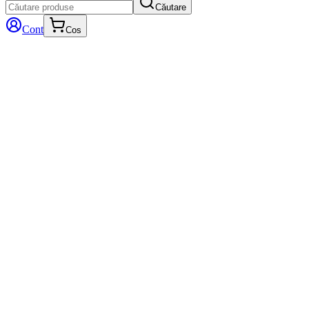
Căutare
Cont
Cos