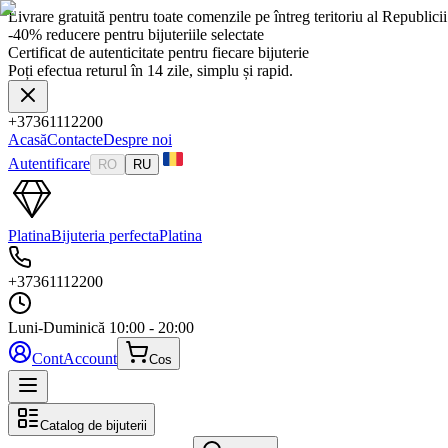
Livrare gratuită pentru toate comenzile pe întreg teritoriu al Republic
-40% reducere pentru bijuteriile selectate
Certificat de autenticitate pentru fiecare bijuterie
Poți efectua returul în 14 zile, simplu și rapid.
+37361112200
Acasă
Contacte
Despre noi
Autentificare
RO
RU
Platina
Bijuteria perfecta
Platina
+37361112200
Luni-Duminică
10:00 - 20:00
Cont
Account
Cos
Catalog de bijuterii