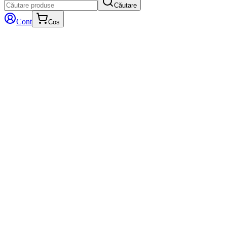
Căutare
Cont
Cos