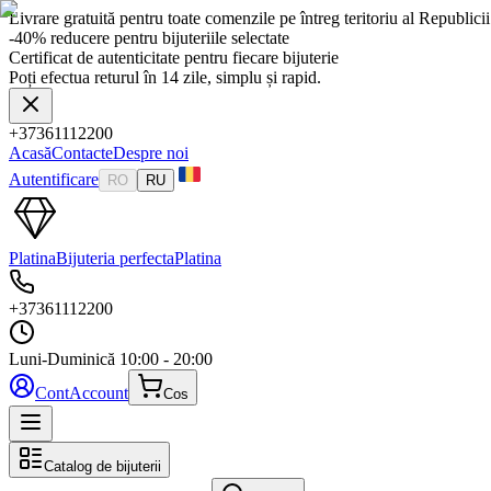
Livrare gratuită pentru toate comenzile pe întreg teritoriu al Republic
-40% reducere pentru bijuteriile selectate
Certificat de autenticitate pentru fiecare bijuterie
Poți efectua returul în 14 zile, simplu și rapid.
+37361112200
Acasă
Contacte
Despre noi
Autentificare
RO
RU
Platina
Bijuteria perfecta
Platina
+37361112200
Luni-Duminică
10:00 - 20:00
Cont
Account
Cos
Catalog de bijuterii