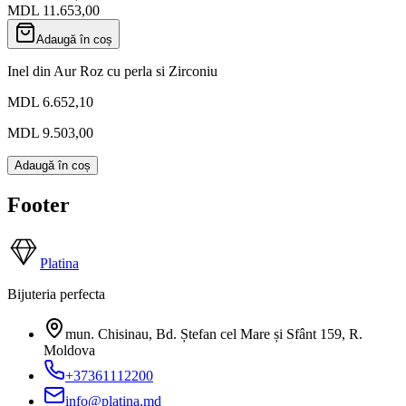
MDL 11.653,00
Adaugă în coș
Inel din Aur Roz cu perla si Zirconiu
MDL 6.652,10
MDL 9.503,00
Adaugă în coș
Footer
Platina
Bijuteria perfecta
mun. Chisinau, Bd. Ștefan cel Mare și Sfânt 159
,
R.
Moldova
+37361112200
info@platina.md