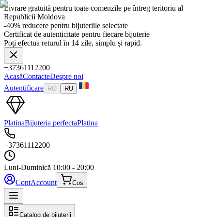
Livrare gratuită pentru toate comenzile pe întreg teritoriu al
Republicii Moldova
-40% reducere pentru bijuteriile selectate
Certificat de autenticitate pentru fiecare bijuterie
Poți efectua returul în 14 zile, simplu și rapid.
+37361112200
Acasă
Contacte
Despre noi
Autentificare
RO
RU
Platina
Bijuteria perfecta
Platina
+37361112200
Luni-Duminică
10:00 - 20:00
Cont
Account
Cos
Catalog de bijuterii