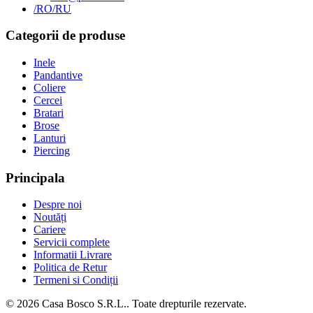
/RO
/RU
Categorii de produse
Inele
Pandantive
Coliere
Cercei
Bratari
Brose
Lanturi
Piercing
Principala
Despre noi
Noutăți
Cariere
Servicii complete
Informatii Livrare
Politica de Retur
Termeni si Condiții
©
2026
Casa Bosco S.R.L.
. Toate drepturile rezervate.