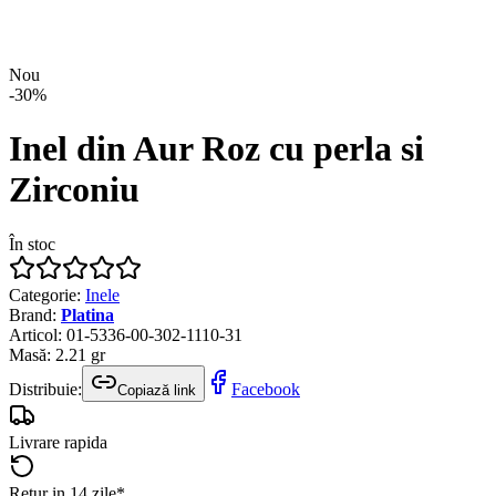
Nou
-
30
%
Inel din Aur Roz cu perla si
Zirconiu
În stoc
Categorie
:
Inele
Brand
:
Platina
Articol
:
01-5336-00-302-1110-31
Masă
:
2.21
gr
Distribuie:
Facebook
Copiază link
Livrare rapida
Retur in 14 zile*