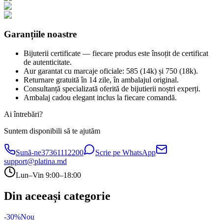
Garanțiile noastre
Bijuterii certificate — fiecare produs este însoțit de certificat
de autenticitate.
Aur garantat cu marcaje oficiale: 585 (14k) și 750 (18k).
Returnare gratuită în 14 zile, în ambalajul original.
Consultanță specializată oferită de bijutierii noștri experți.
Ambalaj cadou elegant inclus la fiecare comandă.
Ai întrebări?
Suntem disponibili să te ajutăm
Sună-ne
37361112200
Scrie pe WhatsApp
support@platina.md
Lun–Vin 9:00–18:00
Din aceeași categorie
-30%
Nou