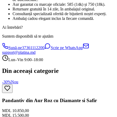
Aur garantat cu marcaje oficiale: 585 (14k) și 750 (18k).
Returnare gratuită în 14 zile, în ambalajul original.
Consultanță specializată oferită de bijutierii noștri experți.
Ambalaj cadou elegant inclus la fiecare comandă.
Ai întrebări?
Suntem disponibili să te ajutăm
Sună-ne
37361112200
Scrie pe WhatsApp
support@platina.md
Lun–Vin 9:00–18:00
Din aceeași categorie
-30%
Nou
Pandantiv din Aur Roz cu Diamante si Safir
MDL 10.850,00
MDL 15.500,00