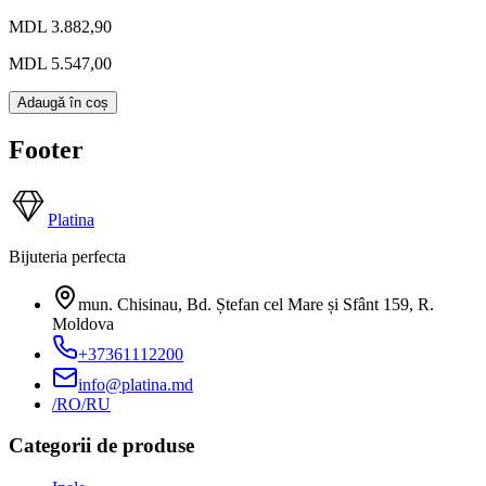
MDL 3.882,90
MDL 5.547,00
Adaugă în coș
Footer
Platina
Bijuteria perfecta
mun. Chisinau, Bd. Ștefan cel Mare și Sfânt 159
,
R.
Moldova
+37361112200
info@platina.md
/RO
/RU
Categorii de produse