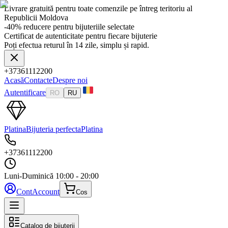
Livrare gratuită pentru toate comenzile pe întreg teritoriu al
Republicii Moldova
-40% reducere pentru bijuteriile selectate
Certificat de autenticitate pentru fiecare bijuterie
Poți efectua returul în 14 zile, simplu și rapid.
+37361112200
Acasă
Contacte
Despre noi
Autentificare
RO
RU
Platina
Bijuteria perfecta
Platina
+37361112200
Luni-Duminică
10:00 - 20:00
Cont
Account
Cos
Catalog de bijuterii