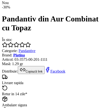
Nou
-
30
%
Pandantiv din Aur Combinat
cu Topaz
În stoc
Categorie
:
Pandantive
Brand
:
Platina
Articol
:
03-3575-00-201-1111
Masă
:
1.29
gr
Distribuie:
Facebook
Copiază link
Livrare rapida
Retur in 14 zile*
Ambalare sigura