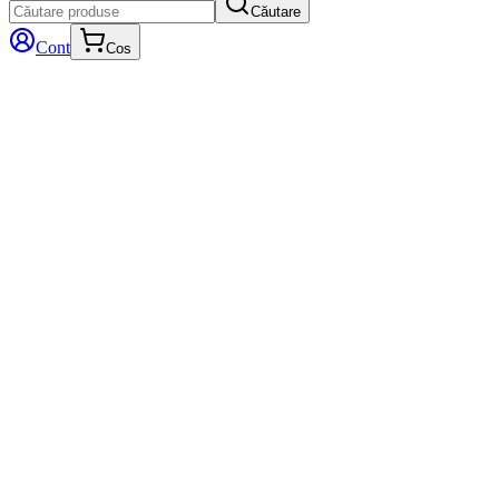
Căutare
Cont
Cos