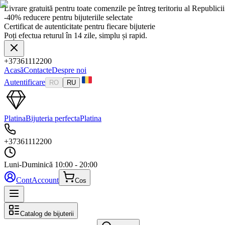
Livrare gratuită pentru toate comenzile pe întreg teritoriu al Republic
-40% reducere pentru bijuteriile selectate
Certificat de autenticitate pentru fiecare bijuterie
Poți efectua returul în 14 zile, simplu și rapid.
+37361112200
Acasă
Contacte
Despre noi
Autentificare
RO
RU
Platina
Bijuteria perfecta
Platina
+37361112200
Luni-Duminică
10:00 - 20:00
Cont
Account
Cos
Catalog de bijuterii